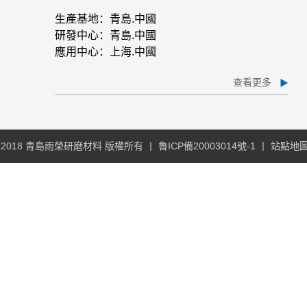
生產基地：青島.中國
研發中心：青島.中國
應用中心：上海.中國
查看更多
ht ? 2018 青島雨榮研磨材料 版權所有 丨
魯ICP備20003014號-1
丨
站點地