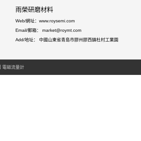
雨榮研磨材料
Web/網址：www.roysemi.com
Email/郵箱： market@roymt.com
Add/地址： 中國山東省青島市膠州膠西鎮杜村工業園
圖
電磁流量計