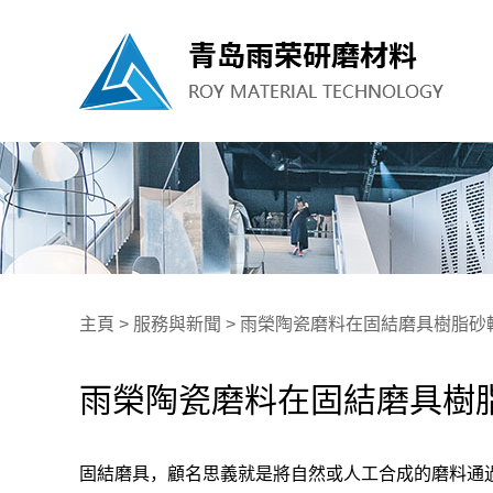
主頁
>
服務與新聞
>
雨榮陶瓷磨料在固結磨具樹脂砂
雨榮陶瓷磨料在固結磨具樹
固結磨具，顧名思義就是將自然或人工合成的磨料通