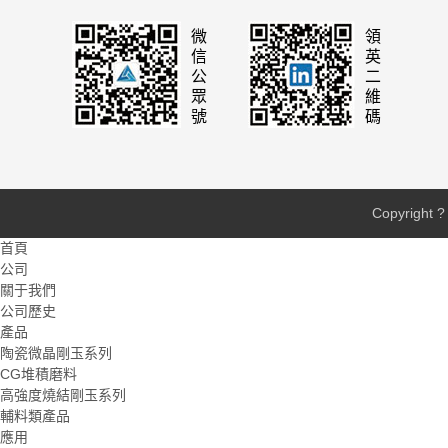
微信公眾號
領英二維碼
Copyrig
首頁
公司
關于我們
公司歷史
產品
陶瓷微晶剛玉系列
CG堆積磨料
高強度燒結剛玉系列
輔料類產品
應用